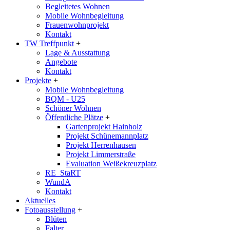
Begleitetes Wohnen
Mobile Wohnbegleitung
Frauenwohnprojekt
Kontakt
TW Treffpunkt
+
Lage & Ausstattung
Angebote
Kontakt
Projekte
+
Mobile Wohnbegleitung
BQM - U25
Schöner Wohnen
Öffentliche Plätze
+
Gartenprojekt Hainholz
Projekt Schünemannplatz
Projekt Herrenhausen
Projekt Limmerstraße
Evaluation Weißekreuzplatz
RE_StaRT
WundA
Kontakt
Aktuelles
Fotoausstellung
+
Blüten
Falter