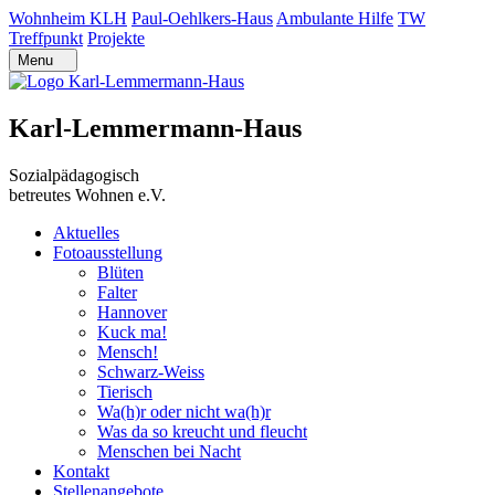
Wohnheim KLH
Paul-Oehlkers-Haus
Ambulante Hilfe
TW
Treffpunkt
Projekte
Menu
Karl-Lemmermann-Haus
Sozialpädagogisch
betreutes Wohnen e.V.
Aktuelles
Fotoausstellung
Blüten
Falter
Hannover
Kuck ma!
Mensch!
Schwarz-Weiss
Tierisch
Wa(h)r oder nicht wa(h)r
Was da so kreucht und fleucht
Menschen bei Nacht
Kontakt
Stellenangebote